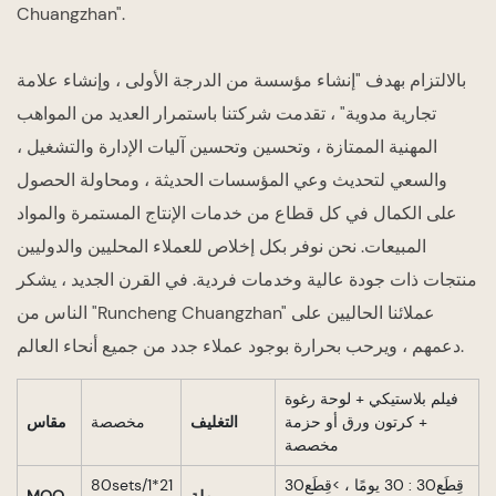
Chuangzhan".
بالالتزام بهدف "إنشاء مؤسسة من الدرجة الأولى ، وإنشاء علامة
تجارية مدوية" ، تقدمت شركتنا باستمرار العديد من المواهب
المهنية الممتازة ، وتحسين وتحسين آليات الإدارة والتشغيل ،
والسعي لتحديث وعي المؤسسات الحديثة ، ومحاولة الحصول
على الكمال في كل قطاع من خدمات الإنتاج المستمرة والمواد
المبيعات. نحن نوفر بكل إخلاص للعملاء المحليين والدوليين
منتجات ذات جودة عالية وخدمات فردية. في القرن الجديد ، يشكر
الناس من "Runcheng Chuangzhan" عملائنا الحاليين على
دعمهم ، ويرحب بحرارة بوجود عملاء جدد من جميع أنحاء العالم.
فيلم بلاستيكي + لوحة رغوة
+ كرتون ورق أو حزمة
التغليف
مخصصة
مقاس
مخصصة
قِطَع30 : 30 يومًا ، >قِطَع30
80sets/1*21