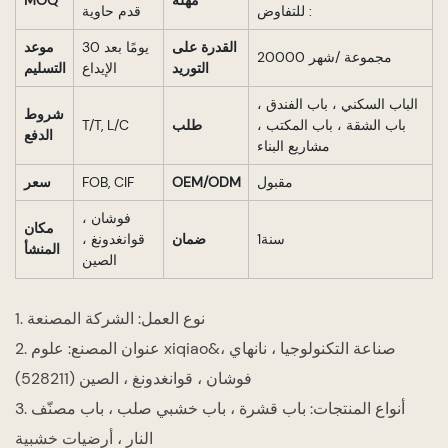
مهلة
MOQ
: للتفاوض
قدم حاوية
القدرة على
30 يومًا بعد
موعد
20000 مجموعة /شهر
التوريد
الإيداع
التسليم
الباب السكني ، باب الفندق ،
شروط
باب الشقة ، باب المكتب ،
طلب
T/T, L/C
الدفع
مشاريع البناء
مقبول
OEM/ODM
FOB, CIF
سعر
فوشان ،
مكان
سنة1
ضمان
قوانغدونغ ،
المنشأ
الصين
1. نوع العمل: الشركة المصنعة
2. عنوان المصنع: علوم xiqiao&صناعة التكنولوجيا ، نانهاي ،
فوشان ، قوانغدونغ ، الصين (528211)
3. أنواع المنتجات: باب قشرة ، باب خشبي صلب ، باب مصنّف
النار ، أرضيات خشبية