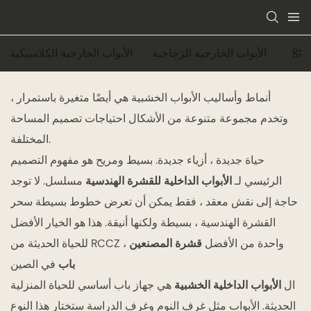
بيعية
الأبواب الخارجية الزجاجية
الأبواب الخارجية الكلاسيكية
أنماط وأساليب الأبواب الخشبية هي أيضًا متغيرة باستمرار ،
وتخدم مجموعة متنوعة من الأشكال احتياجات تصميم المساحة
المختلفة.
حياة جديدة ، أزياء جديدة. بسيط ومريح هو مفهوم التصميم
الرئيسي لـ
الأبواب الداخلية للقشرة الهندسية
مسلسل. لا توجد
حاجة إلى نقش معقد ، فقط يمكن أن تعرض خطوط بسيطة سحر
القشرة الهندسية ، بسيطة ولكنها أنيقة. هذا هو الخيار الأفضل
للحياة الحديثة من RCCZ ، واحدة من الأفضل
قشرة المصنعين
في الصين
باب
ال
الأبواب الداخلية الخشبية
هي جهاز باب أساسي للحياة المنزلية
الحديثة. الأبواب مثل غرف النوم وغرف الدراسة ستختار هذا النوع