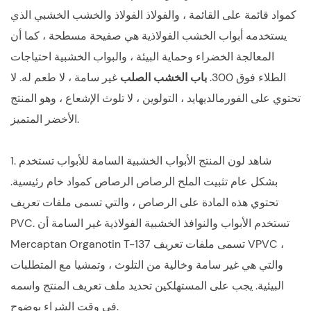
كمواد قائمة على القائمة ، والفولاذ الفولاذ والخشب الخشبي الذي
يستخدمه أبواب الخشب الفولاذية هي صفيحة مسطحة ، كما أن
المعالجة الخضراء وحماية البيئة ، والبواب الخشبية احتياجات
الطلاء فوق 300.
باب الخشب الصلب
غير سامة ، لا طعم له. لا
تحتوي على الفورمالديهايد ، التولوين ، لا تلوث الإشعاع ، وهو المنتج
الأخضر المتميز.
1. شاهد لون المنتج الأبواب الخشبية السامة للأبواب تستخدم
بشكل عام تثبيت الملح الرصاص الرصاص كمواد خام رئيسية.
تحتوي هذه المادة على الرصاص ، والتي تسمى ملفات تعريف
PVC. تستخدم الأبواب والنوافذ الخشبية الفولاذية غير السامة أن
Mercaptan Organotin T-137 تسمى ملفات تعريف VPVC ،
والتي هي غير سامة وخالية من التلوث ، وتمشيا مع المتطلبات
البيئية. يجب على المستهلكين تحديد ملف تعريف المنتج واسمه
في وقت الشراء بوضوح.