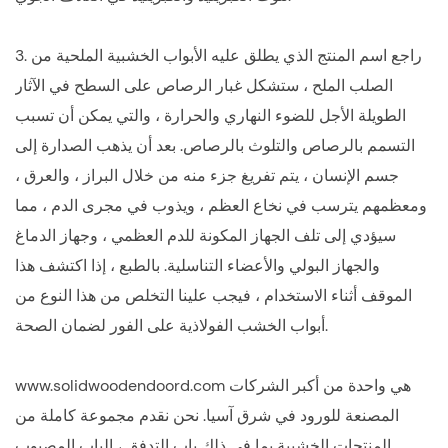
3. راجع اسم المنتج الذي يطلق عليه الأبواب الخشبية الملحية من
الصلب الملح ، ستشكل غبار الرصاص على السطح في الآثار
الطويلة الأجل للضوء النهاري والحرارة ، والتي يمكن أن تسبب
التسمم بالرصاص والتلوث بالرصاص. بعد أن يذهب الصدارة إلى
جسم الإنسان ، يتم تفريغ جزء منه من خلال البراز ، والعرق ،
ومعظمهم يترسب في نخاع العظم ، ويذوب في مجرى الدم ، مما
سيؤدي إلى تلف الجهاز المكونة للدم العظمي ، وجهاز الدماغ
والجهاز البولي والأعضاء التناسلية. بالطبع ، إذا اكتشف هذا
الموقف أثناء الاستخدام ، فيجب علينا التخلص من هذا النوع من
أبواب الخشب الفولاذية على الفور لضمان الصحة.
www.solidwoodendoord.com هي واحدة من أكبر الشركات
المصنعة للورود في شرق آسيا. نحن نقدم مجموعة كاملة من
المنتجات الخشبية بما في ذلك باب التدفق ، الباب المصبوب