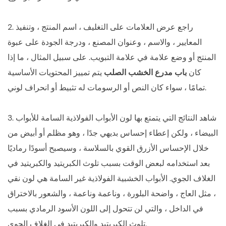
2. راجع عرض العلامات على التغليف ، اسم المنتج ، وتنفيذ
المعايير ، والاسم ، وعنوان المصنع ، ودرجة الجودة على عبوة
المنتج أو وضع علامة في علامة التبويب. على سبيل المثال ، ما إذا
كان
باب مدرع الخشب الصلب
يتم تمييز المحتويات الأساسية
تمامًا ، سواء كان النص أو الرسومات له تثبيط أو انحراف لوني.
3. شاهد النتائج التي يتمتع بها لون الأبواب الفولاذية السامة للأبواب
البيضاء ، ولكن إعطاء إحساس بديهي جدًا ، وهو مظلم أو أبيض من
خلال الإحساس الأزرق القوي بالسلاسة ، وسيصبح أسودًا رماديًا
بعد استخدامه لبعض الوقت بسبب تلوث الكبريتيد والكبريتيد في
الغلاف الجوي. الأبواب الخشبية الفولاذية غير السامة هي لون نقي
، مثل العاج ، واضحة البلورة ، وناعمة وناعمة ، والشعور بالاختراق
في الداخل ، والتي لن تتحول إلى اللون الأسود الرمادي بسبب
تلوث الكبريتيد والكبريتيد في الغلاف الجوي.