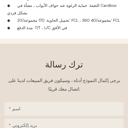
التعبئة: حماية الرغوة عند حواف الأبواب ، معبأة في Cardbox
◆
بشكل فردي
تحميل الحاوية: 170 مجموعة/20’ FCL ، 360 مجموعة/40’ FCL
◆
مدة الدفع: T/T ، L/C في الأفق
◆
ترك رسالة
يرجى إكمال النموذج أدناه ، وسيكون فريق المبيعات لدينا على
اتصال معك قريبًا.
اسم
بريد إلكتروني