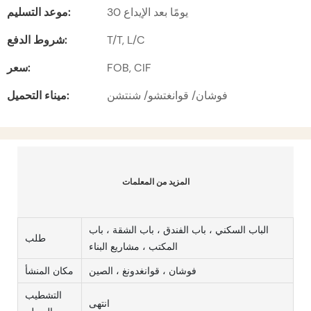
30 يومًا بعد الإيداع
موعد التسليم:
T/T, L/C
شروط الدفع:
FOB, CIF
سعر:
فوشان/ قوانغتشو/ شنتشن
ميناء التحميل:
المزيد من المعلمات
الباب السكني ، باب الفندق ، باب الشقة ، باب
طلب
المكتب ، مشاريع البناء
فوشان ، قوانغدونغ ، الصين
مكان المنشأ
التشطيب
انتهى