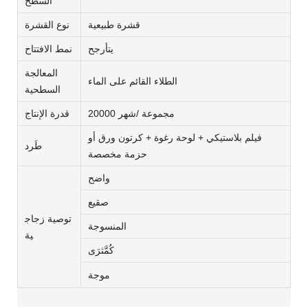
السطح
قشرة طبيعية
نوع القشرة
يتأرجح
نمط الافتتاح
المعالجة
الطلاء القائم على الماء
السطحية
20000 مجموعة /شهر
قدرة الإنتاج
فيلم بلاستيكي + لوحة رغوة + كرتون ورق أو
طَرد
حزمة مخصصة
واضح
صقيع
توصية زجاج
المنسوجة
ية
كُمَّثرَى
موجة