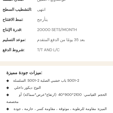
انتهى
التشطيب السطح:
يتأرجح
نمط الافتتاح:
20000 SETS/MONTH
قدرة الإنتاج:
بعد 35 يومًا من الدفع المتقدم
موعد التسليم:
T/T AND L/C
شروط الدفع:
ميزات جودة مميزة:
◆ السلسلة: S001-2 باب خشبي الصلبة S001-2
◆ النوع: ديكور داخلي
◆ الحجم القياسي: 2100*900*40 (ارتفاع*عرض*سماكة) أو
مخصصة
◆ الميزة: مقاومة للرطوبة ، موثوقة ، مقاومة كسر ، حازمة ، جودة