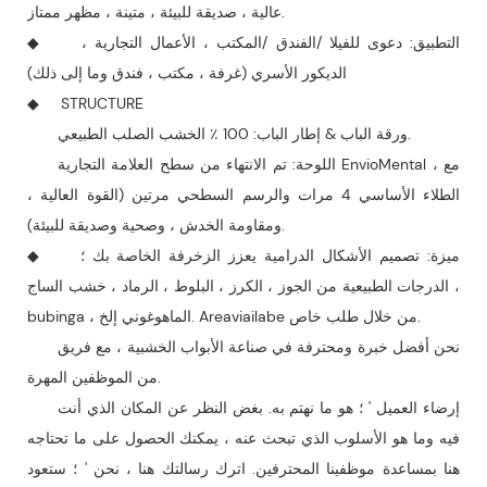
عالية ، صديقة للبيئة ، متينة ، مظهر ممتاز.
◆ التطبيق: دعوى للفيلا /الفندق /المكتب ، الأعمال التجارية ،
الديكور الأسري (غرفة ، مكتب ، فندق وما إلى ذلك)
◆ STRUCTURE
ورقة الباب & إطار الباب: 100 ٪ الخشب الصلب الطبيعي.
اللوحة: تم الانتهاء من سطح العلامة التجارية EnvioMental ، مع
الطلاء الأساسي 4 مرات والرسم السطحي مرتين (القوة العالية ،
ومقاومة الخدش ، وصحية وصديقة للبيئة).
◆ ميزة: تصميم الأشكال الدرامية يعزز الزخرفة الخاصة بك ؛
الدرجات الطبيعية من الجوز ، الكرز ، البلوط ، الرماد ، خشب الساج ،
bubinga ، الماهوغوني إلخ. Areaviailabe من خلال طلب خاص.
نحن أفضل خبرة ومحترفة في صناعة الأبواب الخشبية ، مع فريق
من الموظفين المهرة.
إرضاء العميل ' ؛ هو ما نهتم به. بغض النظر عن المكان الذي أنت
فيه وما هو الأسلوب الذي تبحث عنه ، يمكنك الحصول على ما تحتاجه
هنا بمساعدة موظفينا المحترفين. اترك رسالتك هنا ، نحن ' ؛ ستعود