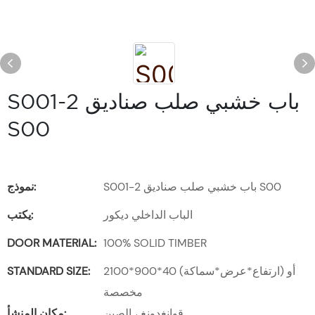
S001-2 باب خشبي صلب صناديق
S00
S001-2 باب خشبي صلب صناديق S00
نموذج:
الباب الداخلي ديكور
يكتب:
DOOR MATERIAL:
100% SOLID TIMBER
2100*900*40 (ارتفاع*عرض*سماكة) أو
STANDARD SIZE:
مخصصة
قوانغدونغ ، الصين
مكان المنشأ: